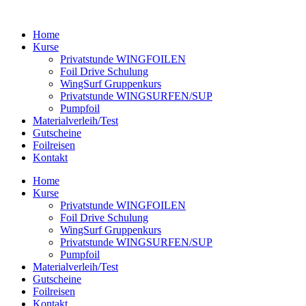
Zum
Inhalt
Home
springen
Kurse
Privatstunde WINGFOILEN
Foil Drive Schulung
WingSurf Gruppenkurs
Privatstunde WINGSURFEN/SUP
Pumpfoil
Materialverleih/Test​
Gutscheine
Foilreisen
Kontakt
Home
Kurse
Privatstunde WINGFOILEN
Foil Drive Schulung
WingSurf Gruppenkurs
Privatstunde WINGSURFEN/SUP
Pumpfoil
Materialverleih/Test​
Gutscheine
Foilreisen
Kontakt