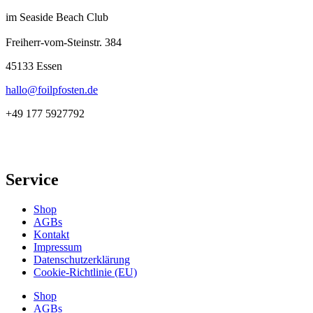
im Seaside Beach Club
Freiherr-vom-Steinstr. 384
45133 Essen
hallo@foilpfosten.de
+49 177 5927792
Service
Shop
AGBs
Kontakt
Impressum
Datenschutzerklärung
Cookie-Richtlinie (EU)
Shop
AGBs