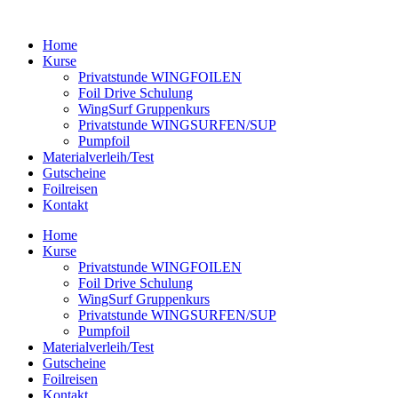
Zum
Inhalt
Home
springen
Kurse
Privatstunde WINGFOILEN
Foil Drive Schulung
WingSurf Gruppenkurs
Privatstunde WINGSURFEN/SUP
Pumpfoil
Materialverleih/Test​
Gutscheine
Foilreisen
Kontakt
Home
Kurse
Privatstunde WINGFOILEN
Foil Drive Schulung
WingSurf Gruppenkurs
Privatstunde WINGSURFEN/SUP
Pumpfoil
Materialverleih/Test​
Gutscheine
Foilreisen
Kontakt